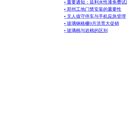
• 重要通知：益利水性漆免费试
• 郑州工地门禁安装的重要性
• 无人值守停车与手机应急管理
• 玻璃钢格栅9月洪荒大促销
• 玻璃棉与岩棉的区别