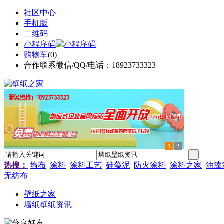
社区中心
手机版
二维码
小程序码
购物车
(
0
)
合作联系微信/QQ/电话：18923733323
1
2
热搜：
墙布
涂料
涂料工艺
硅藻泥
防火涂料
涂料之家
油漆
无纺布
壁纸之家
墙纸壁纸资讯