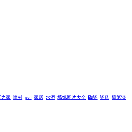
纸之家
建材
pvc
家居
水泥
墙纸图片大全
陶瓷
瓷砖
墙纸漆