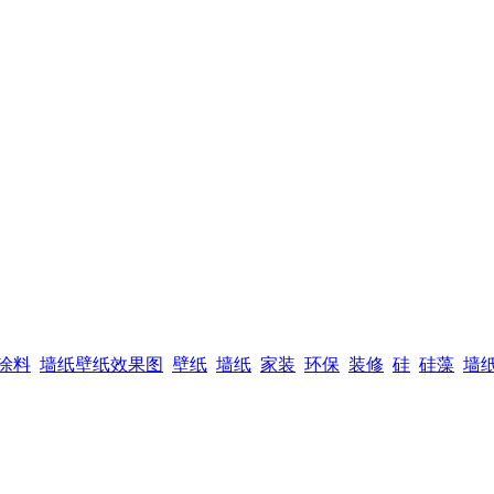
涂料
墙纸壁纸效果图
壁纸
墙纸
家装
环保
装修
硅
硅藻
墙