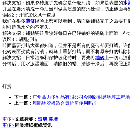
解决支招：如果瓷砖脏了先确定是什麽污渍，如果是表层的
水
并且在渗污清洗干净后当即做高质量的防污处理，防止砖面再
误区2：开窗加快风干速度
我们在很多
装修
经验上都可以看到，墙面砖铺贴完了之后要开
能够确保水分的不流失。
解决支招：铺贴瓷砖后较好每日在已经铺好的瓷砖上面洒一些水
误区3：胡乱打蜡
砖面需要打蜡大家都知道，但并不是所有的瓷砖都要打蜡。许
化砖表面变黄有污渍，就马上重新打蜡，而不将原来打的蜡除
解决支招：日常洁净和保护玻化砖时，要先将
地砖
上一切污渍
分钟后，用水泼湿地面，清除旧的蜡。清除干净后，再按照正
打赏
下一篇：
广州益力多乳品有限公司金刚砂耐磨地坪工程地
上一篇：
舞蹈地胶板适合舞蹈房使用吗？
更多
>
文章标签：
玻璃
幕墙
更多
>
同类墙纸壁纸资讯