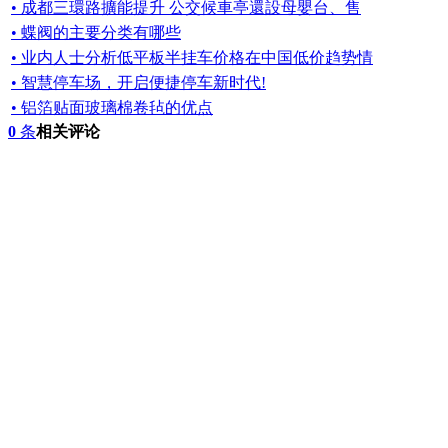
• 成都三環路擴能提升 公交候車亭還設母嬰台、售
• 蝶阀的主要分类有哪些
• 业内人士分析低平板半挂车价格在中国低价趋势情
• 智慧停车场，开启便捷停车新时代!
• 铝箔贴面玻璃棉卷毡的优点
0
条
相关评论