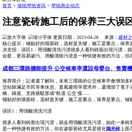
首页
>
墙纸壁纸资讯
>
壁纸商企动态
注意瓷砖施工后的保养三大误
更新日期：2023-04-28 来源：
建材
核心提示：铺贴好的墙面砖，选材是关键，施工是重点，保养
决支招：误区1：用强酸清洗污渍很多人看到砖面出现污渍，
会脏，更容易渗污。用酸清除污渍是一种快捷有效的方法，但
成都三環路擴能提升 公交候車亭還設母嬰台、售賣
推荐简介：記者還了解到，未來三環路的公交候車亭會增加多
交站除滿足市民等車休息、遮風避雨等需求外，還增加了電子公
橋、綠道、支路接駁形成“軌道 公交 慢......
铺贴好的墙面砖，选材是关键，施工是重点，保养是要点。铺
误区1：用强酸清洗污渍
很多人看到砖面出现污渍，就会用强酸清洗污渍，如此一来砖
是一种快捷有效的方法，但在渗脏瓷砖尤其是玻化
抛光砖
上面