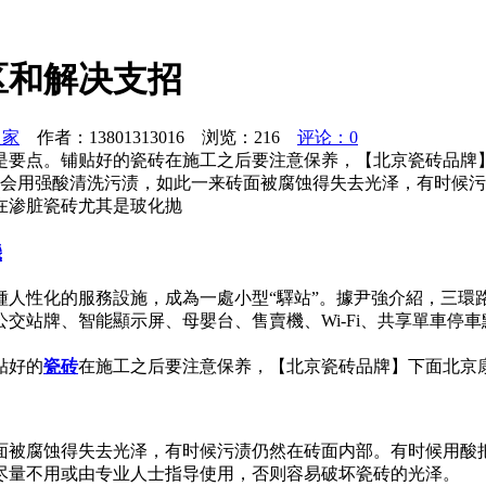
区和解决支招
之家
作者：13801313016 浏览：
216
评论：0
是要点。铺贴好的瓷砖在施工之后要注意保养，【北京瓷砖品牌
就会用强酸清洗污渍，如此一来砖面被腐蚀得失去光泽，有时候
在渗脏瓷砖尤其是玻化抛
機
種人性化的服務設施，成為一處小型“驛站”。據尹強介紹，三環
交站牌、智能顯示屏、母嬰台、售賣機、Wi-Fi、共享單車停
贴好的
瓷砖
在施工之后要注意保养，【北京瓷砖品牌】下面北京
面被腐蚀得失去光泽，有时候污渍仍然在砖面内部。有时候用酸
尽量不用或由专业人士指导使用，否则容易破坏瓷砖的光泽。