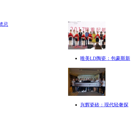
唯美LD陶瓷：包豪斯新
兴辉瓷砖：现代轻奢探