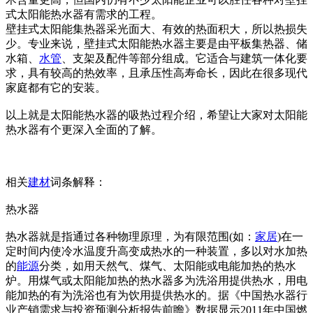
式太阳能热水器有需求的工程。
壁挂式太阳能集热器采光面大、有效的热面积大，所以热损失
少。专业来说，壁挂式太阳能热水器主要是由平板集热器、储
水箱、
水管
、支架及配件等部分组成。它适合与建筑一体化要
求，具有较高的热效率，且承压性高寿命长，因此在很多现代
家庭都有它的安装。
以上就是太阳能热水器的吸热过程介绍，希望让大家对太阳能
热水器有个更深入全面的了解。
相关
建材
词条解释：
热水器
热水器就是指通过各种物理原理，为有限范围(如：
家居
)在一
定时间内使冷水温度升高变成热水的一种装置，多以对水加热
的
能源
分类，如用天然气、煤气、太阳能或电能加热的热水
炉。用煤气或太阳能加热的热水器多为洗浴用提供热水，用电
能加热的有为洗浴也有为饮用提供热水的。据《中国热水器行
业产销需求与投资预测分析报告前瞻》数据显示2011年中国燃