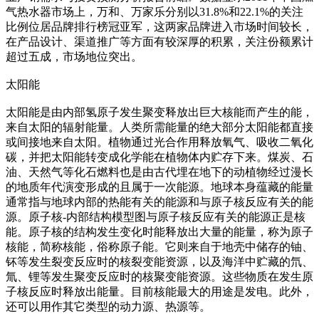
气热水器市场上，万和、万家乐分别以31.8%和22.1%的关注
比例位居品牌排行榜冠亚军，这两家品牌进入市场时间较长，
在产品设计、渠道推广等方面有较深厚的积累，关注份额累计
超过五成，市场地位突出。
太阳能
太阳能是由内部氢原子发生聚变释放出巨大核能而产生的能，
来自太阳的辐射能量。人类所需能量的绝大部分太阳能都直接
或间接地来自太阳。植物通过光合作用释放氧气、吸收二氧化
碳，并把太阳能转变成化学能在植物体内贮存下来。煤炭、石
油、天然气等化石燃料也是由古代埋在地下的动植物经过漫长
的地质年代演变形成的且属于一次能源。地球本身蕴藏的能量
通常指与地球内部的热能有关的能源和与原子核反应有关的能
源。原子核-内部结构模型图与原子核反应有关的能源正是核
能。原子核的结构发生变化时能释放出大量的能量，称为原子
核能，简称核能，俗称原子能。它则来自于地壳中储存的铀、
钚等发生裂变反应时的核裂变能资源，以及海洋中贮藏的氘、
氚、锂等发生聚变反应时的核聚变能资源。这些物质在发生原
子核反应时释放出能量。目前核能最大的用途是发电。此外，
还可以用作其它类型的动力源、热源等。