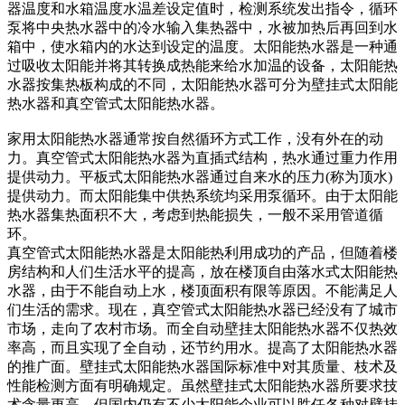
器温度和水箱温度水温差设定值时，检测系统发出指令，循环
泵将中央热水器中的冷水输入集热器中，水被加热后再回到水
箱中，使水箱内的水达到设定的温度。太阳能热水器是一种通
过吸收太阳能并将其转换成热能来给水加温的设备，太阳能热
水器按集热板构成的不同，太阳能热水器可分为壁挂式太阳能
热水器和真空管式太阳能热水器。
家用太阳能热水器通常按自然循环方式工作，没有外在的动
力。真空管式太阳能热水器为直插式结构，热水通过重力作用
提供动力。平板式太阳能热水器通过自来水的压力(称为顶水)
提供动力。而太阳能集中供热系统均采用泵循环。由于太阳能
热水器集热面积不大，考虑到热能损失，一般不采用管道循
环。
真空管式太阳能热水器是太阳能热利用成功的产品，但随着楼
房结构和人们生活水平的提高，放在楼顶自由落水式太阳能热
水器，由于不能自动上水，楼顶面积有限等原因。不能满足人
们生活的需求。现在，真空管式太阳能热水器已经没有了城市
市场，走向了农村市场。而全自动壁挂太阳能热水器不仅热效
率高，而且实现了全自动，还节约用水。提高了太阳能热水器
的推广面。壁挂式太阳能热水器国际标准中对其质量、枝术及
性能检测方面有明确规定。虽然壁挂式太阳能热水器所要求技
术含量更高，但国内仍有不少太阳能企业可以胜任各种对壁挂