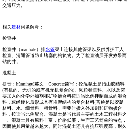
交通压力。
相关
建材
词条解释：
检查井
检查井（manhole）排
水管
渠上连接其他管渠以及供养护工人
检查、清通管道防止堵塞的构筑物。为了检查油层开发效果而
钻的井。
混凝土
拼音：hùnníngtǔ英文：Concrete简写：砼混凝土是指由胶结料
(有机的、无机的或有机无机复合的)、颗粒状集料、水以及需
要加入的化学外加剂和矿物掺合料按适当比例拌制而成的混合
料，或经硬化后形成具有堆聚结构的复合材料(普通是以胶凝
材料、水、细骨料、粗骨料，需要时掺入外加剂和矿物掺合
料，按适当比例配合。混凝土是当代最主要的土木工程材料之
一。混凝土具有原料丰富，价格低廉，生产工艺简单的特点，
因而使其用量越来越大。同时混凝土还具有抗压强度高，耐久