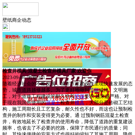
壁纸商企动态
检查井模具|混凝土检查井模具厂家 欢迎你
2023-09-08 浏览:
161
随着经济社会的不断发展，城市市政建设也呈现快速发展的态
势，城市道路越修越多。为了更好地做到
节能
减排、文明施
工，对于道路工程建设的耐久性和
环保
要求 越来越严格。对
于现在我国所使用的
混凝土
检查井
模具
，大部分是砖砌工艺结
构，施工周期长且工艺复杂，耐久性也不好，而这也让预制检
查井的制作和安装变得更为必要。通 过预制钢筋混凝土检查
井，有效地延长了检查井的使用寿命，降低了道路的重复建设
频率，也省去了不必要的挖路，保障了市民通行的质量；同
时，其快速便捷的安装方式也很好的缩短了其施工周期，降低