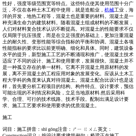
性好，强度等级范围宽等特点。这些特点使其使用范围十分广
泛，不仅在各种土木工程中使用，就是造船业，
机械
工业，海
洋的开发，地热工程等，混凝土也是重要的材料。混凝土是一
种充满生命力的建筑材料。随着混凝土组成材料的不断发展，
人们对材料复合技术认识不断提高。对混凝土的性能要求不仅
仅局限于抗压强度，而是在立足强度的基础上，更加注重混凝
土的耐久性、变形性能等综合指标的平衡和协调。混凝土各项
性能指标的要求比以前更明确、细化和具体。同时，建筑设备
水平的提升，新型施工工艺的不断涌现和推广，使混凝土技术
适应了不同的设计、施工和使用要求，发展很快。混凝土并不
是一种孤立存在的单一材料。它离不开混凝土用原材料的发
展，离不开混凝土的工程应用对象的发展变化。应该从土木工
程大学科的角度来认真对待混凝土。混凝土配合比设计也是这
样，首先要分析工程项目的结构、构件特点、设计要求，预估
可能出现的不利情况和风险，立足当地原材料.然后采用科
学、合理、可行的技术线路、技术手段。配制出满足设计要
求、施工工艺要求和使用要求的优质混凝土。
施工
词目：施工拼音：shī gōng注音：ㄕㄧ ㄍㄨㄙ英文：
Construction词义：按设计要求建筑例句：桥梁正在施工