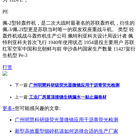
PE
佩-2型轻轰炸机，是二次大战时最著名的苏联轰炸机，衍生的
佩-3/佩-2I型更是苏联当时唯一的双发双座重战斗机。 类型 轻
轰炸机或战斗轰炸机生产公司 佩特利亚科夫设计局设计者 佩
特利亚科夫首次飞行 1940年使用状态 1954退役主要用户 苏联
红军空军中国和北朝鲜与前 华沙条约国家生产数量 11427架衍
生机型 Pe-3
打赏
下一篇:
广州明慧科研级荧光显微镜应用于沥青荧光检测
上一篇:
工业厂房屋顶接缝生锈漏水一贴止漏卷材
更多»
您可能感兴趣的文章:
广州明慧科研级荧光显微镜应用于沥青荧光检测
新型高效重型细碎机该如何选择合适的生产厂家