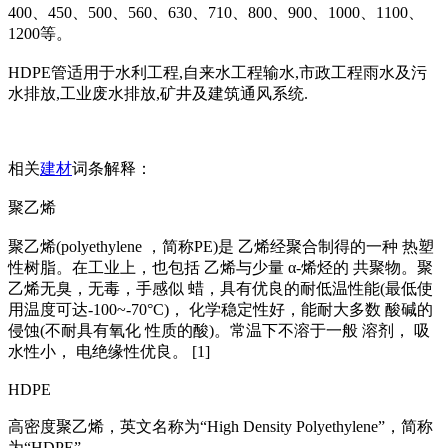
400、450、500、560、630、710、800、900、1000、1100、
1200等。
HDPE管适用于水利工程,自来水工程输水,市政工程雨水及污
水排放,工业废水排放,矿井及建筑通风系统.
相关
建材
词条解释：
聚乙烯
聚乙烯(polyethylene ，简称PE)是 乙烯经聚合制得的一种 热塑
性树脂。在工业上，也包括 乙烯与少量 α-烯烃的 共聚物。聚
乙烯无臭，无毒，手感似 蜡，具有优良的耐低温性能(最低使
用温度可达-100~-70°C)， 化学稳定性好，能耐大多数 酸碱的
侵蚀(不耐具有氧化 性质的酸)。常温下不溶于一般 溶剂， 吸
水性小， 电绝缘性优良。 [1]
HDPE
高密度聚乙烯，英文名称为“High Density Polyethylene”，简称
为“HDPE”。