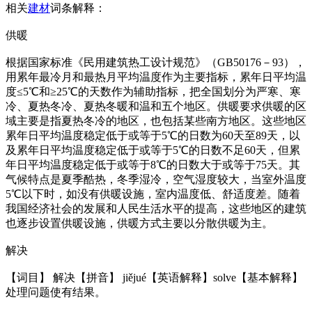
相关
建材
词条解释：
供暖
根据国家标准《民用建筑热工设计规范》（GB50176－93），
用累年最冷月和最热月平均温度作为主要指标，累年日平均温
度≤5℃和≥25℃的天数作为辅助指标，把全国划分为严寒、寒
冷、夏热冬冷、夏热冬暖和温和五个地区。供暖要求供暖的区
域主要是指夏热冬冷的地区，也包括某些南方地区。这些地区
累年日平均温度稳定低于或等于5℃的日数为60天至89天，以
及累年日平均温度稳定低于或等于5℃的日数不足60天，但累
年日平均温度稳定低于或等于8℃的日数大于或等于75天。其
气候特点是夏季酷热，冬季湿冷，空气湿度较大，当室外温度
5℃以下时，如没有供暖设施，室内温度低、舒适度差。随着
我国经济社会的发展和人民生活水平的提高，这些地区的建筑
也逐步设置供暖设施，供暖方式主要以分散供暖为主。
解决
【词目】 解决【拼音】 jiějué【英语解释】solve【基本解释】
处理问题使有结果。