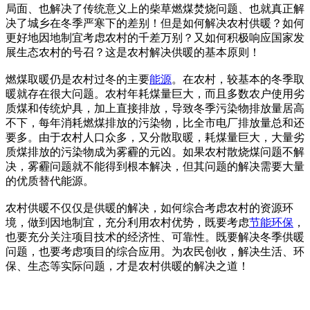
局面、也解决了传统意义上的柴草燃煤焚烧问题、也就真正解
决了城乡在冬季严寒下的差别！但是如何解决农村供暖？如何
更好地因地制宜考虑农村的千差万别？又如何积极响应国家发
展生态农村的号召？这是农村解决供暖的基本原则！
燃煤取暖仍是农村过冬的主要
能源
。在农村，较基本的冬季取
暖就存在很大问题。农村年耗煤量巨大，而且多数农户使用劣
质煤和传统炉具，加上直接排放，导致冬季污染物排放量居高
不下，每年消耗燃煤排放的污染物，比全市电厂排放量总和还
要多。由于农村人口众多，又分散取暖，耗煤量巨大，大量劣
质煤排放的污染物成为雾霾的元凶。如果农村散烧煤问题不解
决，雾霾问题就不能得到根本解决，但其问题的解决需要大量
的优质替代能源。
农村供暖不仅仅是供暖的解决，如何综合考虑农村的资源环
境，做到因地制宜，充分利用农村优势，既要考虑
节能
环保
，
也要充分关注项目技术的经济性、可靠性。既要解决冬季供暖
问题，也要考虑项目的综合应用。为农民创收，解决生活、环
保、生态等实际问题，才是农村供暖的解决之道！