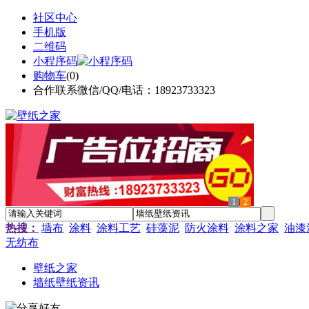
社区中心
手机版
二维码
小程序码
购物车
(
0
)
合作联系微信/QQ/电话：18923733323
1
2
热搜：
墙布
涂料
涂料工艺
硅藻泥
防火涂料
涂料之家
油漆
无纺布
壁纸之家
墙纸壁纸资讯