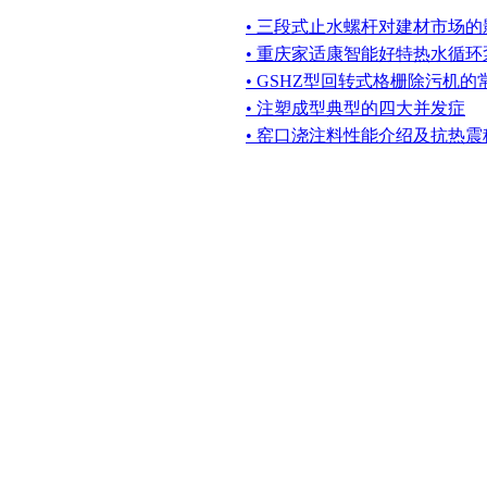
• 三段式止水螺杆对建材市场的
• 重庆家适康智能好特热水循环
• GSHZ型回转式格栅除污机
• 注塑成型典型的四大并发症
• 窑口浇注料性能介绍及抗热震