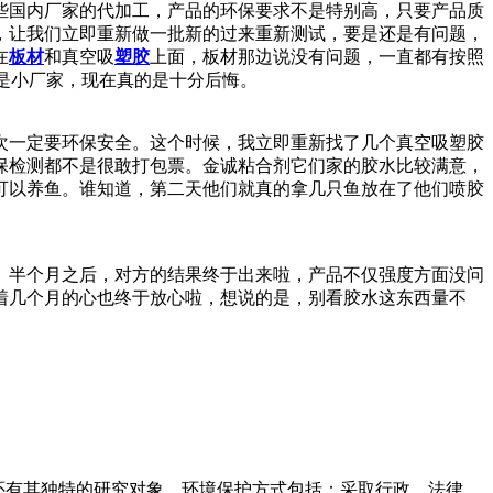
些国内厂家的代加工，产品的环保要求不是特别高，只要产品质
，让我们立即重新做一批新的过来重新测试，要是还是有问题，
在
板材
和真空吸
塑胶
上面，板材那边说没有问题，一直都有按照
是小厂家，现在真的是十分后悔。
次一定要环保安全。这个时候，我立即重新找了几个真空吸塑胶
保检测都不是很敢打包票。金诚粘合剂它们家的胶水比较满意，
可以养鱼。谁知道，第二天他们就真的拿几只鱼放在了他们喷胶
。半个月之后，对方的结果终于出来啦，产品不仅强度方面没问
着几个月的心也终于放心啦，想说的是，别看胶水这东西量不
多领域，还有其独特的研究对象。环境保护方式包括：采取行政、法律、