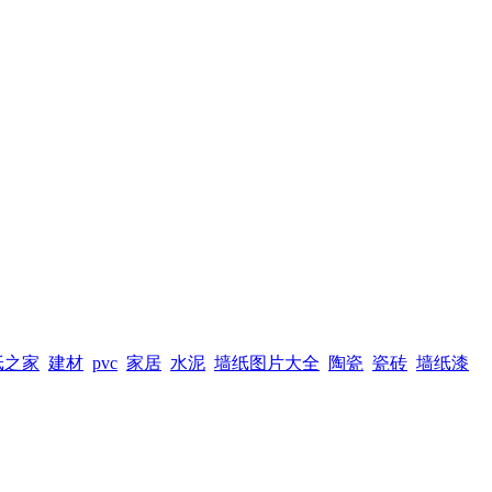
纸之家
建材
pvc
家居
水泥
墙纸图片大全
陶瓷
瓷砖
墙纸漆