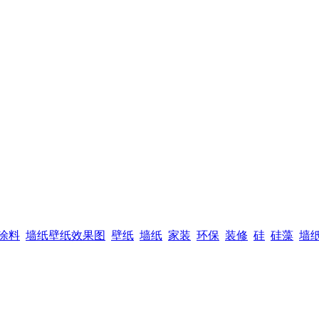
涂料
墙纸壁纸效果图
壁纸
墙纸
家装
环保
装修
硅
硅藻
墙