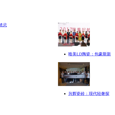
唯美LD陶瓷：包豪斯新
兴辉瓷砖：现代轻奢探