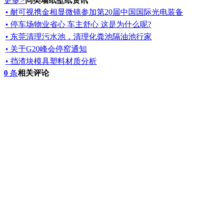
更多
>
同类墙纸壁纸资讯
• 耐可视携金相显微镜参加第20届中国国际光电装备
• 停车场物业省心 车主舒心 这是为什么呢?
• 东莞清理污水池，清理化粪池隔油池行家
• 关于G20峰会停窑通知
• 挡渣块模具塑料材质分析
0
条
相关评论