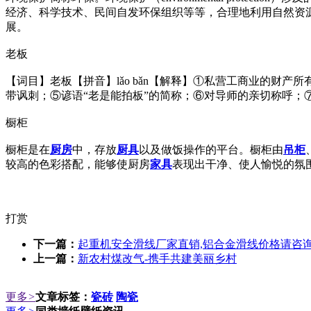
经济、科学技术、民间自发环保组织等等，合理地利用自然资
展。
老板
【词目】老板【拼音】lǎo bǎn【解释】①私营工商业的
带讽刺；⑤谚语“老是能拍板”的简称；⑥对导师的亲切称呼；
橱柜
橱柜是在
厨房
中，存放
厨具
以及做饭操作的平台。橱柜由
吊柜
较高的色彩搭配，能够使厨房
家具
表现出干净、使人愉悦的氛
打赏
下一篇：
起重机安全滑线厂家直销,铝合金滑线价格请咨
上一篇：
新农村煤改气-携手共建美丽乡村
更多
>
文章标签：
瓷砖
陶瓷