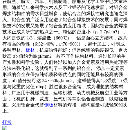
在航空、航天、汽车、机械制造、船舶及化学工业中已大量应
用。随着近年来科学技术以及工业经济的飞速发展，对铝合金
焊接结构件的需求日益增多，使铝合金的焊接性研究也随之深
入。铝合金的广泛应用促进了铝合金焊接技术的发展，同时焊
接技术的发展又拓展了铝合金的应用领域，因此铝合金的焊接
技术正成为研究的热点之一。纯铝的密度小（ρ=2.7g/cm3），
大约是铁的 1/3，熔点低（660℃），铝是面心立方结构，故具
有很高的塑性（δ:32~40%，ψ:70~90%），易于加工，可制成
各种型材、
板材
，抗腐蚀性能好；但是纯铝的强度很低，退火
状态 σb 值约为8kgf/mm2，故不宜作结构材料。通过长期的生
产实践和科学实验，人们逐渐以加入合金元素及运用热处理等
方法来强化铝，这就得到了一系列的铝合金。 添加一定元素
形成的合金在保持纯铝质轻等优点的同时还能具有较高的强
度，σb 值分别可达 24～60kgf/mm2。这样使得其“比强度”（强
度与比重的比值 σb/ρ）胜过很多合金钢，成为理想的结构材
料，广泛用于机械制造、运输机械、动力机械及航空工业等方
面，飞机的机身、蒙皮、压气机等常以铝合金制造，以减轻自
重。采用铝合金代替
钢板
材料的焊接，结构重量可减轻50%以
上。
打赏