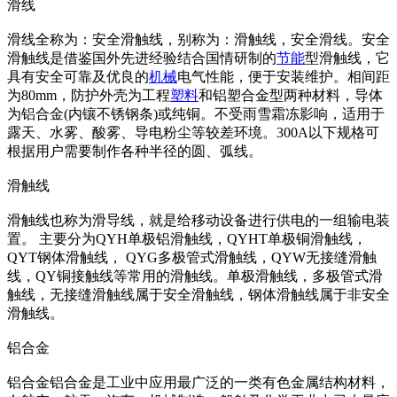
滑线
滑线全称为：安全滑触线，别称为：滑触线，安全滑线。安全
滑触线是借鉴国外先进经验结合国情研制的
节能
型滑触线，它
具有安全可靠及优良的
机械
电气性能，便于安装维护。相间距
为80mm，防护外壳为工程
塑料
和铝塑合金型两种材料，导体
为铝合金(内镶不锈钢条)或纯铜。不受雨雪霜冻影响，适用于
露天、水雾、酸雾、导电粉尘等较差环境。300A以下规格可
根据用户需要制作各种半径的圆、弧线。
滑触线
滑触线也称为滑导线，就是给移动设备进行供电的一组输电装
置。 主要分为QYH单极铝滑触线，QYHT单极铜滑触线，
QYT钢体滑触线， QYG多极管式滑触线，QYW无接缝滑触
线，QY铜接触线等常用的滑触线。单极滑触线，多极管式滑
触线，无接缝滑触线属于安全滑触线，钢体滑触线属于非安全
滑触线。
铝合金
铝合金铝合金是工业中应用最广泛的一类有色金属结构材料，