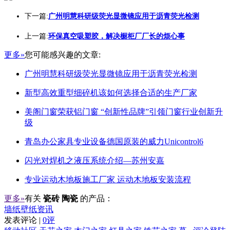
下一篇:
广州明慧科研级荧光显微镜应用于沥青荧光检测
上一篇:
环保真空吸塑胶，解决橱柜厂厂长的烦心事
更多»
您可能感兴趣的文章:
广州明慧科研级荧光显微镜应用于沥青荧光检测
新型高效重型细碎机该如何选择合适的生产厂家
美阁门窗荣获铝门窗 “创新性品牌”引领门窗行业创新升
级
青岛办公家具专业设备德国原装的威力Unicontrol6
闪光对焊机之液压系统介绍—苏州安嘉
专业运动木地板施工厂家 运动木地板安装流程
更多»
有关
瓷砖 陶瓷
的产品：
墙纸壁纸资讯
发表评论 |
0评