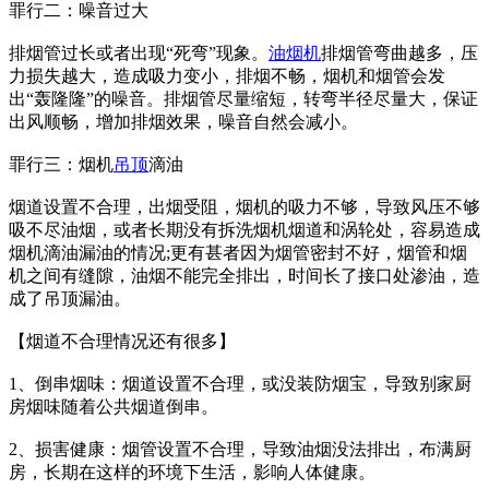
罪行二：噪音过大
排烟管过长或者出现“死弯”现象。
油烟机
排烟管弯曲越多，压
力损失越大，造成吸力变小，排烟不畅，烟机和烟管会发
出“轰隆隆”的噪音。排烟管尽量缩短，转弯半径尽量大，保证
出风顺畅，增加排烟效果，噪音自然会减小。
罪行三：烟机
吊顶
滴油
烟道设置不合理，出烟受阻，烟机的吸力不够，导致风压不够
吸不尽油烟，或者长期没有拆洗烟机烟道和涡轮处，容易造成
烟机滴油漏油的情况;更有甚者因为烟管密封不好，烟管和烟
机之间有缝隙，油烟不能完全排出，时间长了接口处渗油，造
成了吊顶漏油。
【烟道不合理情况还有很多】
1、倒串烟味：烟道设置不合理，或没装防烟宝，导致别家厨
房烟味随着公共烟道倒串。
2、损害健康：烟管设置不合理，导致油烟没法排出，布满厨
房，长期在这样的环境下生活，影响人体健康。