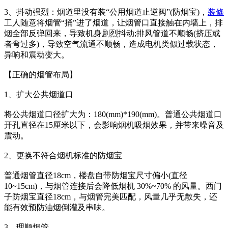
3、抖动强烈：烟道里没有装“公用烟道止逆阀”(防烟宝)，
装修
工人随意将烟管“捅”进了烟道，让烟管口直接触在内墙上，排
烟全部反弹回来，导致机身剧烈抖动;排风管道不顺畅(挤压或
者弯过多)，导致空气流通不顺畅，造成电机类似过载状态，
异响和震动变大。
【正确的烟管布局】
1、扩大公共烟道口
将公共烟道口径扩大为：180(mm)*190(mm)。普通公共烟道口
开孔直径在15厘米以下，会影响烟机吸烟效果，并带来噪音及
震动。
2、更换不符合烟机标准的防烟宝
普通烟管直径18cm，楼盘自带防烟宝尺寸偏小(直径
10~15cm)，与烟管连接后会降低烟机 30%~70% 的风量。西门
子防烟宝直径18cm，与烟管完美匹配，风量几乎无散失，还
能有效预防油烟倒灌及串味。
3、理顺烟管