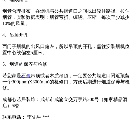
烟管合理排布，在烟机与公共烟道口之间找出较佳路径。拉伸
烟管，实验数据表明：烟管弯折、缠绕、压缩，每次至少减少
10%的风量。
4、吊顶开孔
西门子烟机的出风口偏左，所以吊顶的开孔，需往安装烟机位
置中心线偏左5厘米。
5、烟道的保养与检修
若您家是
石膏
吊顶或者木质吊顶，一定要公共烟道口附近预留
一个300(mm)X300(mm)的检修口，方便后期进行烟道保养与检
修。
成都心艺居装饰：成都市成渝立交万宇路200号（如家精品酒
店）5楼
联系电话： 李先生 ***