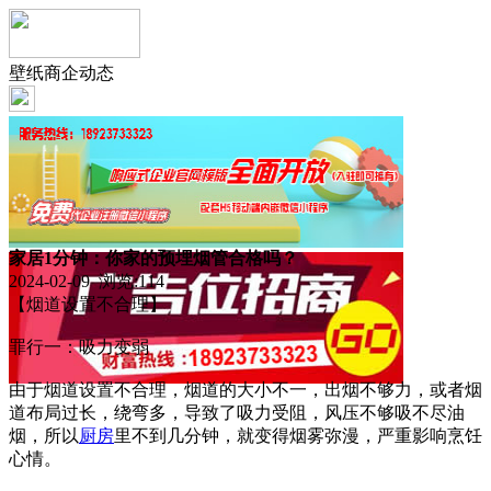
壁纸商企动态
家居1分钟：你家的预埋烟管合格吗？
2024-02-09 浏览:
114
【烟道设置不合理】
罪行一：吸力变弱
由于烟道设置不合理，烟道的大小不一，出烟不够力，或者烟
道布局过长，绕弯多，导致了吸力受阻，风压不够吸不尽油
烟，所以
厨房
里不到几分钟，就变得烟雾弥漫，严重影响烹饪
心情。