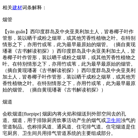
相关
建材
词条解释：
烟管
【yān guǎn】西印度群岛及中央亚美利加土人，皆卷椰子叶作
管形，装以晒干成粉之烟草，或其他芳香性植物之叶。在特别
情形之下，亦用竹或苇，此为最早最原始的烟管。（摘自黄现
璠著《古书解读初探》）西印度群岛及中央亚美利加土人，皆
卷椰子叶作管形，装以晒干成粉之烟草，或其他芳香性植物之
叶。在特别情形之下，亦用竹或苇，此为最早最原始的烟管。
（摘自黄现璠著《古书解读初探》）西印度群岛及中央亚美利
加土人，皆卷椰子叶作管形，装以晒干成粉之烟草，或其他芳
香性植物之叶。在特别情形之下，亦用竹或苇，此为最早最原
始的烟管。（摘自黄现璠著《古书解读初探》）
烟道
会欧烟道[fluepipe] 烟囱内将火焰和烟送到外部空间去的孔
道。烟道，用于排除厨房炊事活动产生的烟气或
卫生间
浊气的
管道制品。也称排风道、通风道、住宅排气道。住宅烟道是住
宅厨房、卫生间共用排气管道系统的主要组成部分。