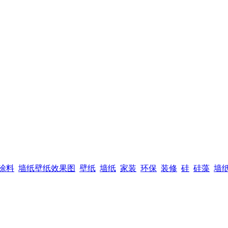
涂料
墙纸壁纸效果图
壁纸
墙纸
家装
环保
装修
硅
硅藻
墙