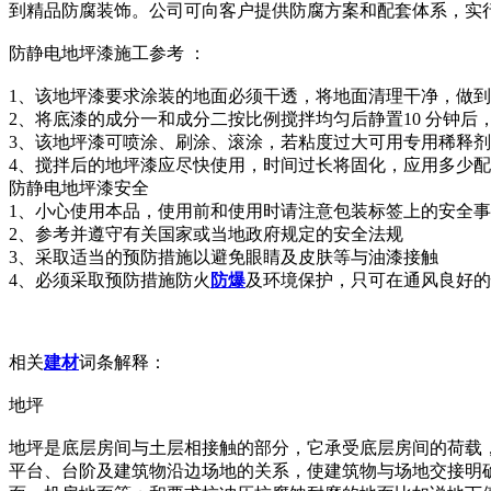
到精品防腐装饰。公司可向客户提供防腐方案和配套体系，实
防静电地坪漆施工参考 ：
1、该地坪漆要求涂装的地面必须干透，将地面清理干净，做
2、将底漆的成分一和成分二按比例搅拌均匀后静置10 分钟
3、该地坪漆可喷涂、刷涂、滚涂，若粘度过大可用专用稀释
4、搅拌后的地坪漆应尽快使用，时间过长将固化，应用多少
防静电地坪漆安全
1、小心使用本品，使用前和使用时请注意包装标签上的安全
2、参考并遵守有关国家或当地政府规定的安全法规
3、采取适当的预防措施以避免眼睛及皮肤等与油漆接触
4、必须采取预防措施防火
防爆
及环境保护，只可在通风良好的
相关
建材
词条解释：
地坪
地坪是底层房间与土层相接触的部分，它承受底层房间的荷载
平台、台阶及建筑物沿边场地的关系，使建筑物与场地交接明