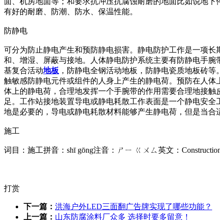
面、机房地面等；和要求抗冲压抗腐蚀耐磨的地面比如说地下
有好的耐磨、防潮、防水、保温性能。
防静电
可分为防止静电产生和预防静电损害。静电防护工作是一项长
和、增湿、屏蔽与接地。人体静电防护系统主要有防静电手腕
基复合活动
地板
，防静电全钢活动地板，防静电瓷质地板砖等
触敏感防静电元件或组件的人身上产生的静电荷。预防在人体
体上的静电荷，合理地发挥一个手腕带的作用需要合理地接触
足。工作站接地装置导电或静电耗散工作表面是一个静电安全
地是必要的，导电或静电耗散材料能够产生静电荷，但是当合
施工
词目：施工拼音：shī gōng注音：ㄕㄧ ㄍㄨㄙ英文：Constr
打赏
下一篇：
洪海户外LED三面翻广告牌实现了哪些功能？
上一篇：
山东防腐涂料厂众多 选择时要多留意！