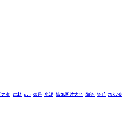
纸之家
建材
pvc
家居
水泥
墙纸图片大全
陶瓷
瓷砖
墙纸漆