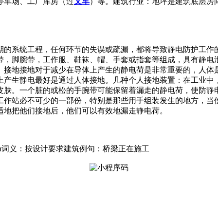
停车场、工厂库房（过
叉车
）等。建筑行业：地坪是建筑底层房
期的系统工程，任何环节的失误或疏漏，都将导致静电防护工作
带，脚腕带，工作服、鞋袜、帽、手套或指套等组成，具有静电
。接地接地对于减少在导体上产生的静电荷是非常重要的，人体
上产生静电最好是通过人体接地。几种个人接地装置：在工业中
皮肤。一个脏的或松的手腕带可能保留着漏走的静电荷，使防静
工作站必不可少的一部份，特别是那些用手组装发生的地方，当
适地把他们接地后，他们可以有效地漏走静电荷。
uction词义：按设计要求建筑例句：桥梁正在施工