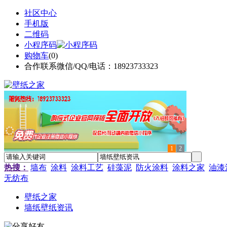
社区中心
手机版
二维码
小程序码
购物车
(
0
)
合作联系微信/QQ/电话：18923733323
1
2
热搜：
墙布
涂料
涂料工艺
硅藻泥
防火涂料
涂料之家
油漆
无纺布
壁纸之家
墙纸壁纸资讯