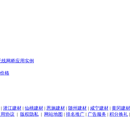
无线网桥应用实例
板价格
|
潜江建材
|
仙桃建材
|
恩施建材
|
随州建材
|
咸宁建材
|
黄冈建
使用协议
|
版权隐私
|
网站地图
|
排名推广
|
广告服务
|
积分换礼