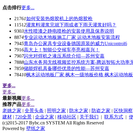
点击排行
更多...
2176
1
如何安装热熔胶机上的热熔胶枪
1151
2
灌浆料灌浆完就下雨或者下雨天灌浆好吗？
930
3
水性喷漆之静电喷枪的安装使用及保养说明
887
4
专业运动木地板施工厂家 运动木地板安装流程
794
5
青岛办公家具专业设备德国原装的威力Unicontrol6
791
6
高大上！智能公交候车亭亮相嘉兴！
790
7
闪光对焊机之液压系统介绍—苏州安嘉
788
8
山东水务局无线视频监控系统方案-腾远智拓大功率
785
9
储能焊机具备哪些优质的性能—苏州安嘉
784
10
枫木运动地板厂家 枫木一级地板价格 枫木运动地
更多...
更多...
最新视频
更多...
推荐产品
更多...
老姚之家
|
全景头条
|
照明之家
|
防水之家
|
防盗之家
|
区快洞察
建材
|
720全景
|
企业之家
|
移动社区
|
关于我们
|
联系方式
|
(c)2015-2017 Bybc.cn SYSTEM All Rights Reserved
Powered by
壁纸之家