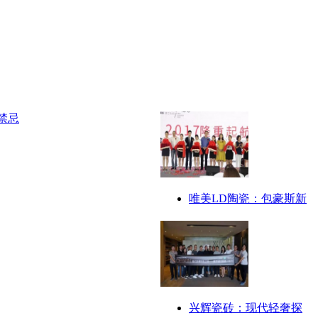
唯美LD陶瓷：包豪斯新
兴辉瓷砖：现代轻奢探